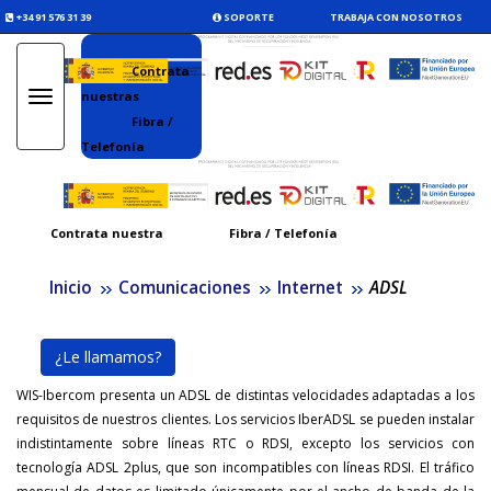
+34 91 576 31 39
SOPORTE
TRABAJA CON NOSOTROS
Contrata
nuestras
Toggle
navigation
Fibra /
Telefonía
Contrata nuestra
Fibra / Telefonía
Inicio
Comunicaciones
Internet
ADSL
¿Le llamamos?
WIS-Ibercom presenta un ADSL de distintas velocidades adaptadas a los
requisitos de nuestros clientes. Los servicios IberADSL se pueden instalar
indistintamente sobre líneas RTC o RDSI, excepto los servicios con
tecnología ADSL 2plus, que son incompatibles con líneas RDSI. El tráfico