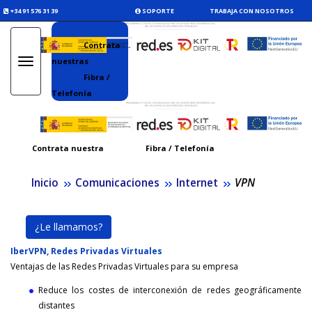
+34 91 576 31 39
SOPORTE
TRABAJA CON NOSOTROS
Contrata
nuestras
Toggle
navigation
Fibra /
Telefonía
Contrata nuestra
Fibra / Telefonía
Inicio
Comunicaciones
Internet
VPN
¿Le llamamos?
IberVPN, Redes Privadas Virtuales
Ventajas de las Redes Privadas Virtuales para su empresa
Reduce los costes de interconexión de redes geográficamente
distantes