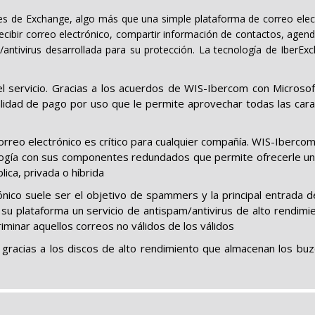
es de Exchange, algo más que una simple plataforma de correo elect
ibir correo electrónico, compartir información de contactos, agendas,
/antivirus desarrollada para su protección. La tecnología de Iber
l servicio. Gracias a los acuerdos de WIS-Ibercom con Microsof
idad de pago por uso que le permite aprovechar todas las carac
correo electrónico es crítico para cualquier compañía. WIS-Ibercom
ogía con sus componentes redundados que permite ofrecerle un alt
ica, privada o híbrida
rónico suele ser el objetivo de spammers y la principal entrada d
su plataforma un servicio de antispam/antivirus de alto rendimie
iminar aquellos correos no válidos de los válidos
gracias a los discos de alto rendimiento que almacenan los buz