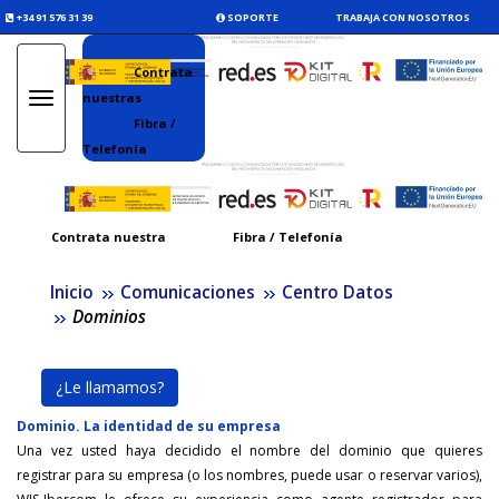
+34 91 576 31 39
SOPORTE
TRABAJA CON NOSOTROS
Contrata
nuestras
Toggle
navigation
Fibra /
Telefonía
Contrata nuestra
Fibra / Telefonía
Inicio
Comunicaciones
Centro Datos
Dominios
¿Le llamamos?
Dominio. La identidad de su empresa
Una vez usted haya decidido el nombre del dominio que quieres
registrar para su empresa (o los nombres, puede usar o reservar varios),