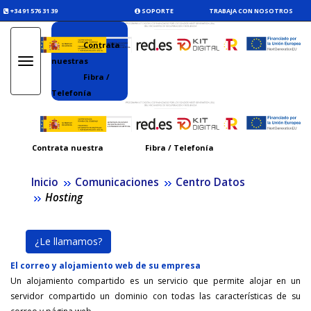
+34 91 576 31 39
SOPORTE
TRABAJA CON NOSOTROS
Contrata
nuestras
Toggle
navigation
Fibra /
Telefonía
Contrata nuestra
Fibra / Telefonía
Inicio
Comunicaciones
Centro Datos
Hosting
¿Le llamamos?
El correo y alojamiento web de su empresa
Un alojamiento compartido es un servicio que permite alojar en un
servidor compartido un dominio con todas las características de su