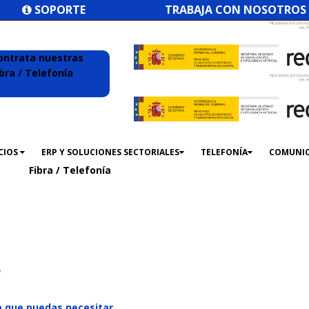
SOPORTE
TRABAJA CON NOSOTROS
ontrata nuestras
ibra / Telefonía
CIOS
ERP Y SOLUCIONES SECTORIALES
TELEFONÍA
COMUNI
Fibra / Telefonía
a
 que puedas necesitar.