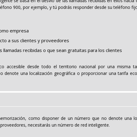
igente se basa en el desvío de las llamadas recibidas en ellos haci
teléfono 900, por ejemplo, y tú podrás responder desde su teléfono fijo
 como empresa
acto a sus clientes y proveedores
s llamadas recibidas o que sean gratuitas para los clientes
 accesible desde todo el territorio nacional por una misma tar
denote una localización geográfica o proporcionar una tarifa econ
 memorización, como disponer de un número que no denote una loca
 proveedores, necesitarás un número de red inteligente.