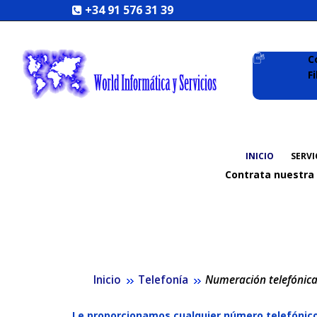
+34 91 576 31 39
C
F
INICIO
SERVI
Contrata nuestra
Inicio
Telefonía
Numeración telefónic
Le proporcionamos cualquier número telefónico