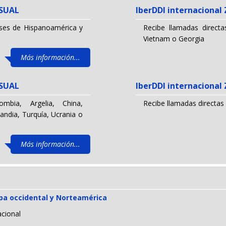
NSUAL
IberDDI internaciona
íses de Hispanoamérica y
Recibe llamadas directa
Vietnam o Georgia
Más información...
NSUAL
IberDDI internaciona
mbia, Argelia, China,
Recibe llamadas directas
andia, Turquía, Ucrania o
Más información...
opa occidental y Norteamérica
acional