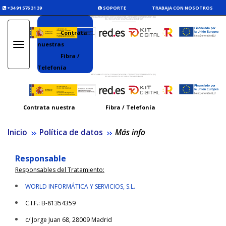
+34 91 576 31 39
SOPORTE
TRABAJA CON NOSOTROS
Contrata
nuestras
Toggle
navigation
Fibra /
Telefonía
Contrata nuestra
Fibra / Telefonía
Inicio
Política de datos
Más info
Responsable
Responsables del Tratamiento:
WORLD INFORMÁTICA Y SERVICIOS, S.L.
C.I.F.: B-81354359
c/ Jorge Juan 68, 28009 Madrid