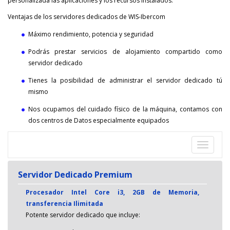
personalizada las aplicaciones y los recursos instalados.
Ventajas de los servidores dedicados de WIS-Ibercom
Máximo rendimiento, potencia y seguridad
Podrás prestar servicios de alojamiento compartido como
servidor dedicado
Tienes la posibilidad de administrar el servidor dedicado tú
mismo
Nos ocupamos del cuidado físico de la máquina, contamos con
dos centros de Datos especialmente equipados
Despleg
navegac
Servidor Dedicado Premium
Procesador Intel Core i3, 2GB de Memoria,
transferencia Ilimitada
Potente servidor dedicado que incluye: