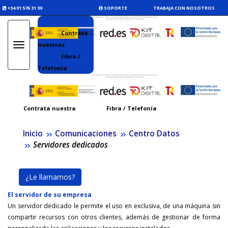
+34 91 576 31 39
SOPORTE
TRABAJA CON NOSOTROS
Contrata
nuestras
Toggle
navigation
Fibra /
Telefonía
Contrata nuestra
Fibra / Telefonía
Inicio
Comunicaciones
Centro Datos
Servidores dedicados
¿Le llamamos?
El servidor de su empresa
Un servidor dedicado le permite el uso en exclusiva, de una máquina sin
compartir recursos con otros clientes, además de gestionar de forma