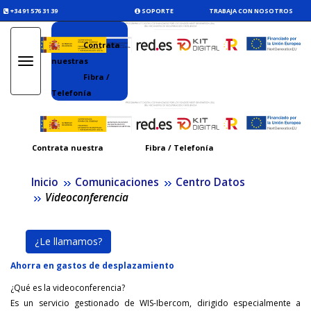
+34 91 576 31 39
SOPORTE
TRABAJA CON NOSOTROS
Contrata
nuestras
Toggle
navigation
Fibra /
Telefonía
Contrata nuestra
Fibra / Telefonía
Inicio
Comunicaciones
Centro Datos
Videoconferencia
¿Le llamamos?
Ahorra en gastos de desplazamiento
¿Qué es la videoconferencia?
Es un servicio gestionado de WIS-Ibercom, dirigido especialmente a