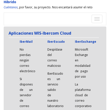
Hibrido
Cuéntanos
, por favor, su proyecto. Nos encantará asumir el reto
Despleg
navegac
Aplicaciones WIS-Ibercom Cloud
IberMail
IberEscudo
IberExchange
No
Despídase
Microsoft
pierdas
del
Exchange
ningún
correo
en
correo
malicioso
modalidad
electrónico
de pago
IberEscudo
por uso
Si
es un
dispones
servicio
La
de un
salido
plataforma
servidor
de
cloud de
de
nuestro
correo
correo
laboratorio
corporativo