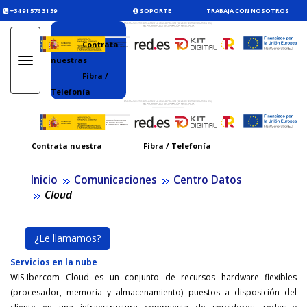
+34 91 576 31 39
SOPORTE
TRABAJA CON NOSOTROS
Contrata
nuestras
Toggle
navigation
Fibra /
Telefonía
Contrata nuestra
Fibra / Telefonía
Inicio
Comunicaciones
Centro Datos
Cloud
¿Le llamamos?
Servicios en la nube
WIS-Ibercom Cloud es un conjunto de recursos hardware flexibles
(procesador, memoria y almacenamiento) puestos a disposición del