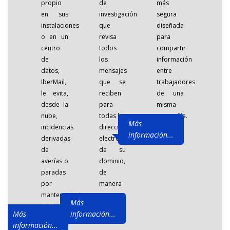
propio
de
más
en sus
investigación
segura
instalaciones
que
diseñada
o en un
revisa
para
centro
todos
compartir
de
los
información
datos,
mensajes
entre
IberMail,
que se
trabajadores
le evita,
reciben
de una
desde la
para
misma
nube,
todas las
compañía.
Más
incidencias
direcciones
información...
derivadas
electrónicas
de
de su
averías o
dominio,
paradas
de
por
manera
mantenimiento
...
Más
tanto...
Más
información...
información...